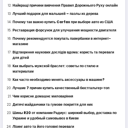
Найкращі причини вивчення Правил Дорожнього Руху онлайн
Лучший подарок для малышей – пазлы из дерева
Почему так важно купить Carfax при выборе авто из США
Реставрация форсунок для улучшения мощности двигателя
Почему рекомендуется покупать павербанки в интернет-
магазине
Відтворення наукових дослідів вдома: користь та переваги
для дітей
Как выбрать мужской браслет: советы по стилю и
материалам
Как часто необходимо менять аксессуары в машине?
Лучшие 7 причин купить качественный бюстгальтер-топ
Чим корисне домашнє миловаріння
Дитячі майданчики та гумове покриття для них
Шины R20 от компании Радиус: широкий выбор, доставка по
Украине и удобный самовывоз в Киеве
Лізинг авто та його головні переваги