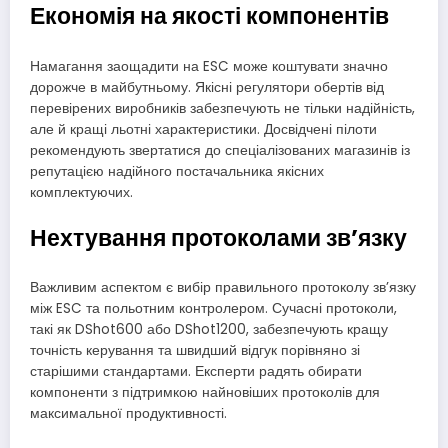
Економія на якості компонентів
Намагання заощадити на ESC може коштувати значно
дорожче в майбутньому. Якісні регулятори обертів від
перевірених виробників забезпечують не тільки надійність,
але й кращі льотні характеристики. Досвідчені пілоти
рекомендують звертатися до спеціалізованих магазинів із
репутацією надійного постачальника якісних
комплектуючих.
Нехтування протоколами зв’язку
Важливим аспектом є вибір правильного протоколу зв’язку
між ESC та польотним контролером. Сучасні протоколи,
такі як DShot600 або DShot1200, забезпечують кращу
точність керування та швидший відгук порівняно зі
старішими стандартами. Експерти радять обирати
компоненти з підтримкою найновіших протоколів для
максимальної продуктивності.