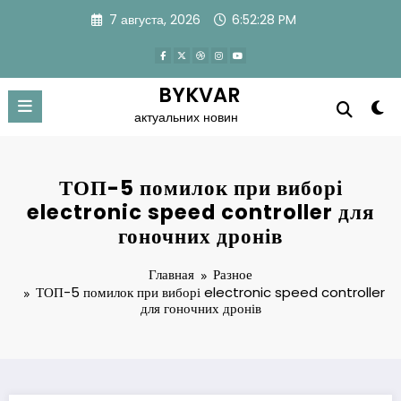
Перейти
7 августа, 2026
6:52:28 PM
к
содержимому
BYKVAR
актуальних новин
ТОП-5 помилок при виборі
electronic speed controller для
гоночних дронів
Главная
Разное
ТОП-5 помилок при виборі electronic speed controller
для гоночних дронів