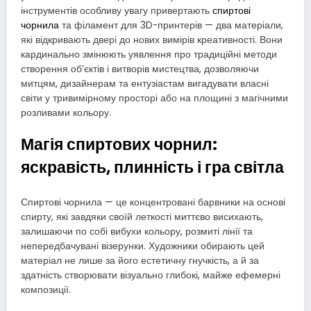
інструментів особливу увагу привертають
спиртові
чорнила
та філамент для 3D-принтерів — два матеріали,
які відкривають двері до нових вимірів креативності. Вони
кардинально змінюють уявлення про традиційні методи
створення об’єктів і витворів мистецтва, дозволяючи
митцям, дизайнерам та ентузіастам вигадувати власні
світи у тривимірному просторі або на площині з магічними
розливами кольору.
Магія спиртових чорнил:
яскравість, плинність і гра світла
Спиртові чорнила — це концентровані барвники на основі
спирту, які завдяки своїй леткості миттєво висихають,
залишаючи по собі вибухи кольору, розмиті лінії та
непередбачувані візерунки. Художники обирають цей
матеріал не лише за його естетичну гнучкість, а й за
здатність створювати візуально глибокі, майже ефемерні
композиції.