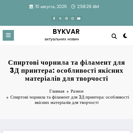
Перейти
10 августа, 2026
2:58:30 AM
к
содержимому
BYKVAR
актуальних новин
Спиртові чорнила та філамент для
3Д принтера: особливості якісних
матеріалів для творчості
Главная
Разное
Спиртові чорнила та філамент для 3Д принтера: особливості
якісних матеріалів для творчості