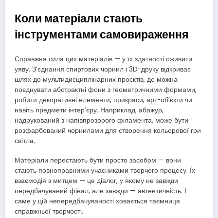
Коли матеріали стають
інструментами самовираження
Справжня сила цих матеріалів — у їх здатності оживити
уяву. З’єднання спиртових чорнил і 3D-друку відкриває
шлях до мультидисциплінарних проєктів, де можна
поєднувати абстрактні фони з геометричними формами,
робити декоративні елементи, прикраси, арт-об’єкти чи
навіть предмети інтер’єру. Наприклад, абажур,
надрукований з напівпрозорого філамента, може бути
розфарбований чорнилами для створення кольорової гри
світла.
Матеріали перестають бути просто засобом — вони
стають повноправними учасниками творчого процесу. Їх
взаємодія з митцем — це діалог, у якому не завжди
передбачуваний фінал, але завжди — автентичність. І
саме у цій непередбачуваності ховається таємниця
справжньої творчості.