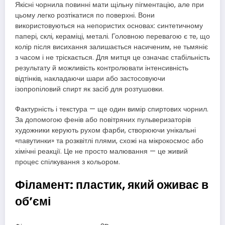
Якісні чорнила повинні мати щільну пігментацію, але при
цьому легко розтікатися по поверхні. Вони
використовуються на непористих основах: синтетичному
папері, склі, кераміці, металі. Головною перевагою є те, що
колір після висихання залишається насиченим, не тьмяніє
з часом і не тріскається. Для митця це означає стабільність
результату й можливість контролювати інтенсивність
відтінків, накладаючи шари або застосовуючи
ізопропіловий спирт як засіб для розтушовки.
Фактурність і текстура — ще один вимір спиртових чорнил.
За допомогою фенів або повітряних пульверизаторів
художники керують рухом фарби, створюючи унікальні
«павутинки» та розквітлі плями, схожі на мікрокосмос або
хімічні реакції. Це не просто малювання — це живий
процес спілкування з кольором.
Філамент: пластик, який оживає в
об’ємі