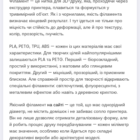
Філамент — це нитка для 3D-друку, яка, проходячи через
екструдер принтера, плавиться та формується у
тривимірний об’єкт. Як і з чорнилами, якість філамента
визначає кінцевий результат. І тут ідеться не тільки про
міцність чи стійкість до деформації, але й про текстуру,
колір, прозорість, гнучкість.
PLA, PETG, TPU, ABS — кожен із цих матеріалів має свої
характеристики. Для творчих цілей найпопулярнішими
залишаються PLA та PETG. Перший — біорозкладний,
простий у використанні, з матовим або глянцевим
покриттям. Другий — міцніший, прозоріший, із приємним
блиском. Але справжній простір для творчості відкривають
спеціальні філаменти: світлочутливі, флуоресцентні, з
металевим ефектом або навіть з деревною крихтою.
Якісний філамент
на сайті
— це той, що має однорідний
діаметр, не містить домішок і не забиває сопло принтера.
Він не лише дозволяє отримати деталізовану форму, але
й робить процес друку передбачуваним — кожен міліметр
має значення, особливо коли йдеться про складні
декоративні вироби або архітектурні моделі.