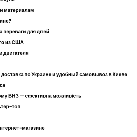
 и материалам
шине?
а переваги для дітей
то из США
и двигателя
 доставка по Украине и удобный самовывоз в Киеве
са
кому ВНЗ — ефективна можливість
ьтер-топ
интернет-магазине