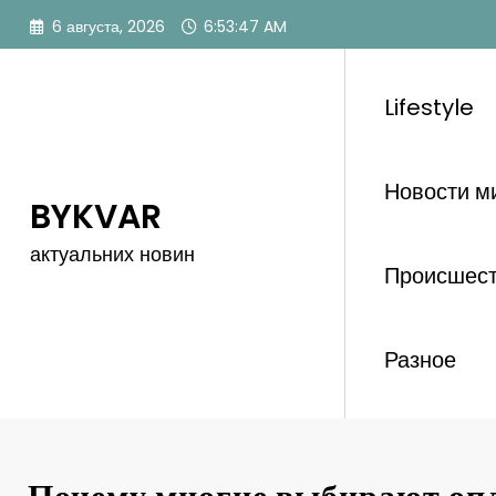
Перейти
6 августа, 2026
6:53:48 AM
к
содержимому
Lifestyle
Новости м
BYKVAR
актуальних новин
Происшес
Разное