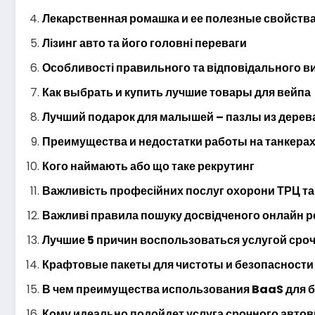
Лекарственная ромашка и ее полезные свойств
Лізинг авто та його головні переваги
Особливості правильного та відповідального в
Как выбрать и купить лучшие товары для вейпа
Лучший подарок для малышей – пазлы из дерев
Преимущества и недостатки работы на танкерах
Кого наймають або що таке рекрутинг
Важливість професійних послуг охорони ТРЦ та
Важливі правила пошуку досвідченого онлайн 
Лучшие 5 причин воспользоваться услугой сро
Крафтовые пакеты для чистоты и безопасност
В чем преимущества использования BaaS для 
Кому идеально подойдет услуга срочного авто