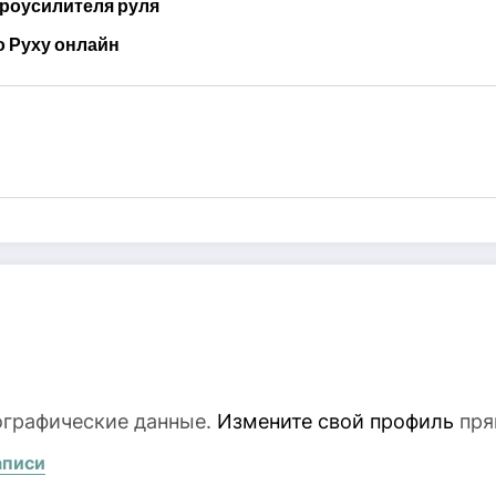
дроусилителя руля
 Руху онлайн
ографические данные.
Измените свой профиль
пря
аписи