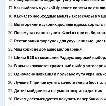
Как выбрать мужской браслет: советы по стилю
Как часто необходимо менять аксессуары в ма
Відтворення наукових дослідів вдома: користь т
Почему так важно купить Carfax при выборе ав
Реставрация форсунок для улучшения мощност
Чим корисне домашнє миловаріння
Шины R20 от компании Радиус: широкий выбор,
В чем заключается грамотный выбор автосерви
Одночасне навчання в польському та українсь
Лучшие 7 причин купить качественный бюстгал
Дитячі майданчики та гумове покриття для них
Почему рекомендуется покупать павербанки в 