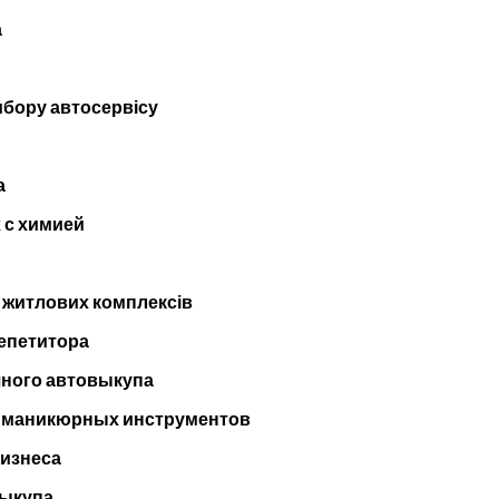
а
ибору автосервісу
а
 с химией
 житлових комплексів
репетитора
чного автовыкупа
и маникюрных инструментов
бизнеса
выкупа