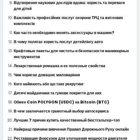
Відтворення наукових дослідів вдома: користь та переваги
для дітей
Важливість професійних послуг охорони ТРЦ та житлових
комплексів
Как часто необходимо менять аксессуары в машине?
В чому полягає користь послуг детейлінгу авто
Крафтовые пакеты для чистоты и безопасности маникюрных
инструментов
Лекарственная ромашка и ее полезные свойства
Чим корисне домашнє миловаріння
Кого наймають або що таке рекрутинг
Дитячі майданчики та гумове покриття для них
Обмен Coin POLYGON (USDC) на Bitcoin (BTC)
В чем заключается грамотный выбор автосервиса
Лучшие 7 причин купить качественный бюстгальтер-топ
Найкращі причини вивчення Правил Дорожнього Руху онлайн
Реставрация форсунок для улучшения мощности двигателя