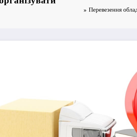
організувати
Перевезення облад