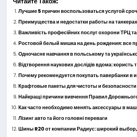
Читайте Також:
Лучшие 5 причин воспользоваться услугой сро
Преимущества и недостатки работы на танкерах
Важливість професійних послуг охорони ТРЦ та
Ростовой белый мишка на день рождения: все 
Одночасне навчання в польському та українсь
Відтворення наукових дослідів вдома: користь т
Почему рекомендуется покупать павербанки в 
Крафтовые пакеты для чистоты и безопасност
Найкращі причини вивчення Правил Дорожнього
Как часто необходимо менять аксессуары в ма
Лізинг авто та його головні переваги
Шины R20 от компании Радиус: широкий выбор,