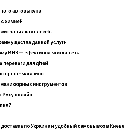
чного автовыкупа
 с химией
 житлових комплексів
преимущества данной услуги
кому ВНЗ — ефективна можливість
а переваги для дітей
интернет-магазине
и маникюрных инструментов
 Руху онлайн
шине?
 доставка по Украине и удобный самовывоз в Киеве