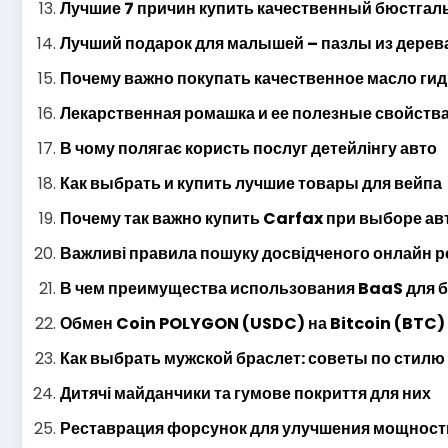
Лучшие 7 причин купить качественный бюстгал
Лучший подарок для малышей – пазлы из дерев
Почему важно покупать качественное масло ги
Лекарственная ромашка и ее полезные свойств
В чому полягає користь послуг детейлінгу авто
Как выбрать и купить лучшие товары для вейпа
Почему так важно купить Carfax при выборе ав
Важливі правила пошуку досвідченого онлайн 
В чем преимущества использования BaaS для 
Обмен Coin POLYGON (USDC) на Bitcoin (BTC)
Как выбрать мужской браслет: советы по стилю
Дитячі майданчики та гумове покриття для них
Реставрация форсунок для улучшения мощност