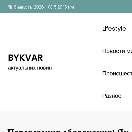
Перейти
6 августа, 2026
5:20:17 PM
к
содержимому
Lifestyle
Новости м
BYKVAR
актуальних новин
Происшес
Разное