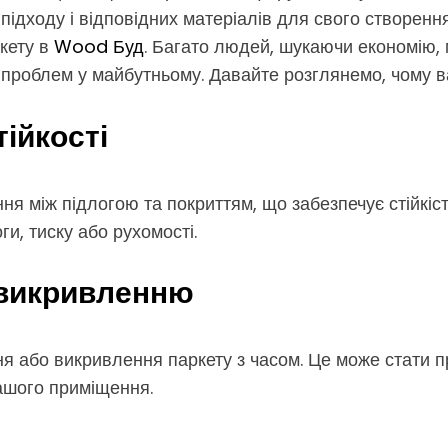
підходу і відповідних матеріалів для свого створенн
ркету в
Wood Буд
. Багато людей, шукаючи економію,
 проблем у майбутньому. Давайте розглянемо, чому ва
тійкості
ня між підлогою та покриттям, що забезпечує стійкіст
и, тиску або рухомості.
 викривленню
я або викривлення паркету з часом. Це може стати п
вашого приміщення.