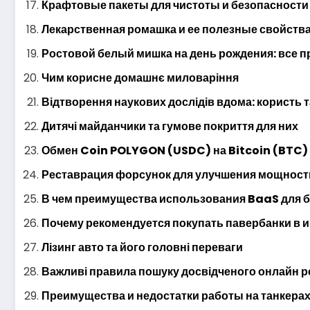
Крафтовые пакеты для чистоты и безопасност
Лекарственная ромашка и ее полезные свойств
Ростовой белый мишка на день рождения: все 
Чим корисне домашнє миловаріння
Відтворення наукових дослідів вдома: користь т
Дитячі майданчики та гумове покриття для них
Обмен Coin POLYGON (USDC) на Bitcoin (BTC)
Реставрация форсунок для улучшения мощност
В чем преимущества использования BaaS для 
Почему рекомендуется покупать павербанки в 
Лізинг авто та його головні переваги
Важливі правила пошуку досвідченого онлайн 
Преимущества и недостатки работы на танкерах