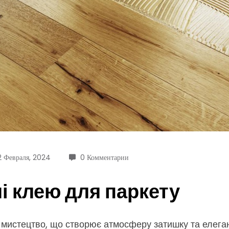
2 Февраля, 2024
0 Комментарии
лі клею для паркету
е мистецтво, що створює атмосферу затишку та елеган