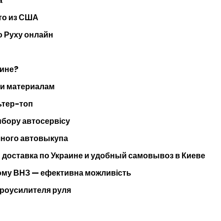
а
то из США
 Руху онлайн
шине?
 и материалам
ьтер-топ
ибору автосервісу
чного автовыкупа
 доставка по Украине и удобный самовывоз в Киеве
кому ВНЗ — ефективна можливість
дроусилителя руля