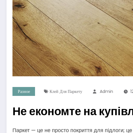
Разное
Клей Для Паркету
Admin
1
Не економте на купів
Паркет — це не просто покриття для підлоги; ц