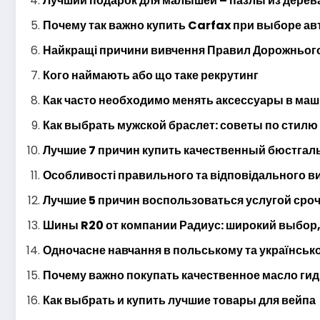
Лучший подарок для малышей – пазлы из дерев
Почему так важно купить Carfax при выборе ав
Найкращі причини вивчення Правил Дорожнього
Кого наймають або що таке рекрутинг
Как часто необходимо менять аксессуары в ма
Как выбрать мужской браслет: советы по стилю
Лучшие 7 причин купить качественный бюстгал
Особливості правильного та відповідального в
Лучшие 5 причин воспользоваться услугой сро
Шины R20 от компании Радиус: широкий выбор,
Одночасне навчання в польському та українсь
Почему важно покупать качественное масло ги
Как выбрать и купить лучшие товары для вейпа