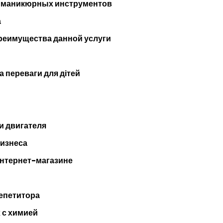
и маникюрных инструментов
а
преимущества данной услуги
а переваги для дітей
и двигателя
бизнеса
интернет-магазине
репетитора
 с химией