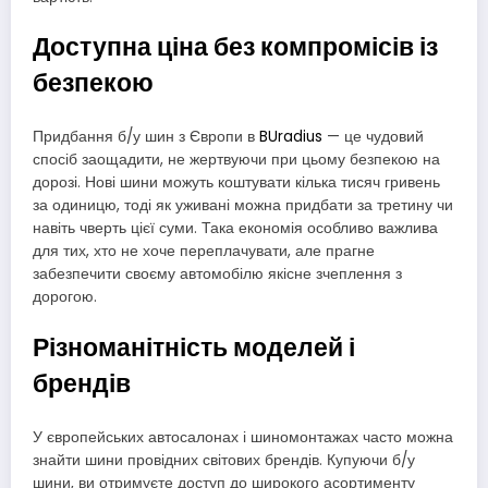
Доступна ціна без компромісів із
безпекою
Придбання б/у шин з Європи в
BUradius
— це чудовий
спосіб заощадити, не жертвуючи при цьому безпекою на
дорозі. Нові шини можуть коштувати кілька тисяч гривень
за одиницю, тоді як уживані можна придбати за третину чи
навіть чверть цієї суми. Така економія особливо важлива
для тих, хто не хоче переплачувати, але прагне
забезпечити своєму автомобілю якісне зчеплення з
дорогою.
Різноманітність моделей і
брендів
У європейських автосалонах і шиномонтажах часто можна
знайти шини провідних світових брендів. Купуючи б/у
шини, ви отримуєте доступ до широкого асортименту