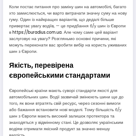
Коли постає питання про заміну шин на автомобілі, багато
хто замислюється, чи варто витрачати значну суму на нову
гуму. Один із найкращих варіантів, що дедалі більше
привертає увагу водіїв, — це придбання б/у шин із Європи
в
https://buradius.com.ua
. Але чому саме цей варіант
заслуговує на увагу? Розгляньмо основні причини, які
можуть переконати вас зробити вибір на користь уживаних
шин з Європи.
Якість, перевірена
європейськими стандартами
Європейські країни мають суворі стандарти якості для
автомобільних шин. Водії зазвичай змінюють шини ще до
того, як вони втратять свій ресурс, через сезонні вимоги
або бажання встановити нові моделі. Тому більшість б/у
шин з Європи мають високий залишок протектора та
знаходяться у відмінному стані. Це дозволяє українським
водіям отримати якісний продукт за значно меншу
вартість.