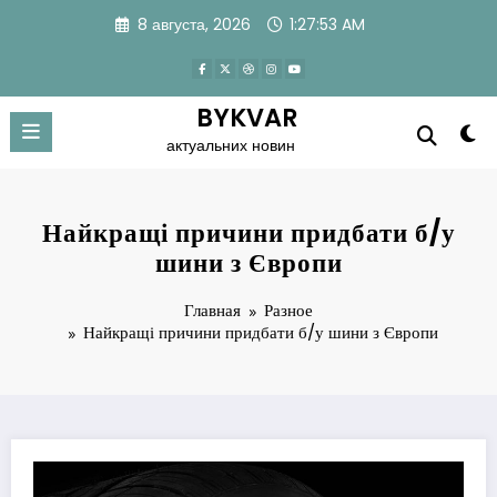
Перейти
8 августа, 2026
1:27:53 AM
к
содержимому
BYKVAR
актуальних новин
Найкращі причини придбати б/у
шини з Європи
Главная
Разное
Найкращі причини придбати б/у шини з Європи