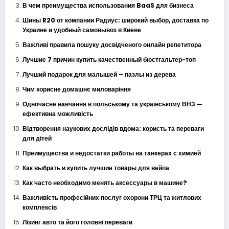
В чем преимущества использования BaaS для бизнеса
Шины R20 от компании Радиус: широкий выбор, доставка по
Украине и удобный самовывоз в Киеве
Важливі правила пошуку досвідченого онлайн репетитора
Лучшие 7 причин купить качественный бюстгальтер-топ
Лучший подарок для малышей – пазлы из дерева
Чим корисне домашнє миловаріння
Одночасне навчання в польському та українському ВНЗ —
ефективна можливість
Відтворення наукових дослідів вдома: користь та переваги
для дітей
Преимущества и недостатки работы на танкерах с химией
Как выбрать и купить лучшие товары для вейпа
Как часто необходимо менять аксессуары в машине?
Важливість професійних послуг охорони ТРЦ та житлових
комплексів
Лізинг авто та його головні переваги