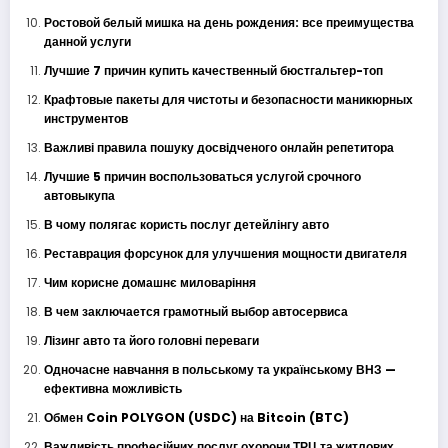
Ростовой белый мишка на день рождения: все преимущества
данной услуги
Лучшие 7 причин купить качественный бюстгальтер-топ
Крафтовые пакеты для чистоты и безопасности маникюрных
инструментов
Важливі правила пошуку досвідченого онлайн репетитора
Лучшие 5 причин воспользоваться услугой срочного
автовыкупа
В чому полягає користь послуг детейлінгу авто
Реставрация форсунок для улучшения мощности двигателя
Чим корисне домашнє миловаріння
В чем заключается грамотный выбор автосервиса
Лізинг авто та його головні переваги
Одночасне навчання в польському та українському ВНЗ —
ефективна можливість
Обмен Coin POLYGON (USDC) на Bitcoin (BTC)
Важливість професійних послуг охорони ТРЦ та житлових