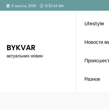
Перейти
6 августа, 2026
12:32:44 AM
к
содержимому
Lifestyle
Новости м
BYKVAR
актуальних новин
Происшес
Разное