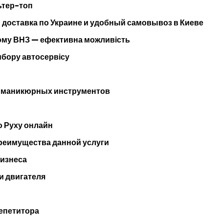
ьтер-топ
 доставка по Украине и удобный самовывоз в Киеве
кому ВНЗ — ефективна можливість
ибору автосервісу
и маникюрных инструментов
 Руху онлайн
преимущества данной услуги
бизнеса
и двигателя
репетитора