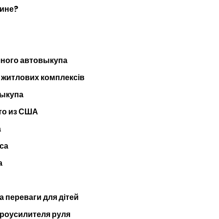
шине?
чного автовыкупа
 житлових комплексів
выкупа
то из США
а
са
а
а переваги для дітей
дроусилителя руля