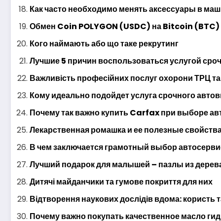
Как часто необходимо менять аксессуары в ма
Обмен Coin POLYGON (USDC) на Bitcoin (BTC)
Кого наймають або що таке рекрутинг
Лучшие 5 причин воспользоваться услугой сро
Важливість професійних послуг охорони ТРЦ та
Кому идеально подойдет услуга срочного авто
Почему так важно купить Carfax при выборе ав
Лекарственная ромашка и ее полезные свойств
В чем заключается грамотный выбор автосерви
Лучший подарок для малышей – пазлы из дерев
Дитячі майданчики та гумове покриття для них
Відтворення наукових дослідів вдома: користь т
Почему важно покупать качественное масло ги