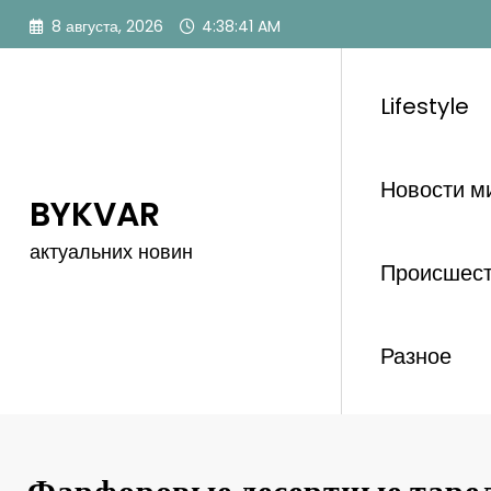
Перейти
8 августа, 2026
4:38:42 AM
к
содержимому
Lifestyle
Новости м
BYKVAR
актуальних новин
Происшес
Разное