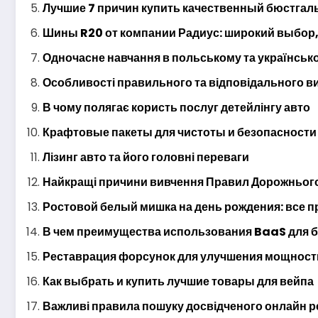
Лучшие 7 причин купить качественный бюстгал
Шины R20 от компании Радиус: широкий выбор,
Одночасне навчання в польському та українсь
Особливості правильного та відповідального в
В чому полягає користь послуг детейлінгу авто
Крафтовые пакеты для чистоты и безопасност
Лізинг авто та його головні переваги
Найкращі причини вивчення Правил Дорожнього
Ростовой белый мишка на день рождения: все 
В чем преимущества использования BaaS для 
Реставрация форсунок для улучшения мощност
Как выбрать и купить лучшие товары для вейпа
Важливі правила пошуку досвідченого онлайн 