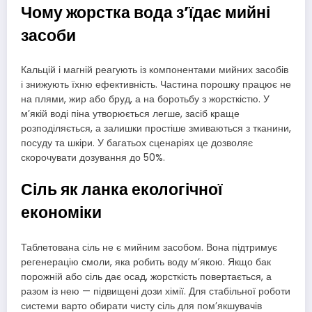
Чому жорстка вода з’їдає мийні
засоби
Кальцій і магній реагують із компонентами мийних засобів
і знижують їхню ефективність. Частина порошку працює не
на плями, жир або бруд, а на боротьбу з жорсткістю. У
м’якій воді піна утворюється легше, засіб краще
розподіляється, а залишки простіше змиваються з тканини,
посуду та шкіри. У багатьох сценаріях це дозволяє
скорочувати дозування до 50%.
Сіль як ланка екологічної
економіки
Таблетована сіль не є мийним засобом. Вона підтримує
регенерацію смоли, яка робить воду м’якою. Якщо бак
порожній або сіль дає осад, жорсткість повертається, а
разом із нею — підвищені дози хімії. Для стабільної роботи
системи варто обирати чисту сіль для пом’якшувачів