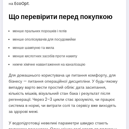
на
EcoOpt
.
Що перевірити перед покупкою
менше пральних порошків і гелів
менше ополіскувачів для посудомийки
менше шампуню та мила
менше кислотних засобів проти накипу
нижче хімічне навантаження на каналізацію
Для домашнього користувача це питання комфорту, для
бізнесу — питання операційної дисципліни. У будь-якому
випадку варто вести простий облік: дата засипання,
кількість мішків, візуальний стан бака і результат після
регенерації. Через 2–3 цикли стає зрозуміло, чи працює
система в нормі, чи витрати солі та сервісу вже виходять
за здорові межі.
У водопідготовці невеликі параметри швидко стають