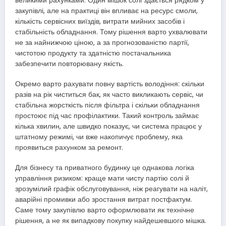
великими рахунками. Один мішок солі здається рядком у
закупівлі, але на практиці він впливає на ресурс смоли,
кількість сервісних виїздів, витрати мийних засобів і
стабільність обладнання. Тому рішення варто ухвалювати
не за найнижчою ціною, а за прогнозованістю партії,
чистотою продукту та здатністю постачальника
забезпечити повторювану якість.
Окремо варто рахувати повну вартість володіння: скільки
разів на рік чиститься бак, як часто викликають сервіс, чи
стабільна жорсткість після фільтра і скільки обладнання
простоює під час профілактики. Такий контроль займає
кілька хвилин, але швидко показує, чи система працює у
штатному режимі, чи вже накопичує проблему, яка
проявиться рахунком за ремонт.
Для бізнесу та приватного будинку це однакова логіка
управління ризиком: краще мати чисту партію солі й
зрозумілий графік обслуговування, ніж реагувати на наліт,
аварійні промивки або зростання витрат постфактум.
Саме тому закупівлю варто оформлювати як технічне
рішення, а не як випадкову покупку найдешевшого мішка.