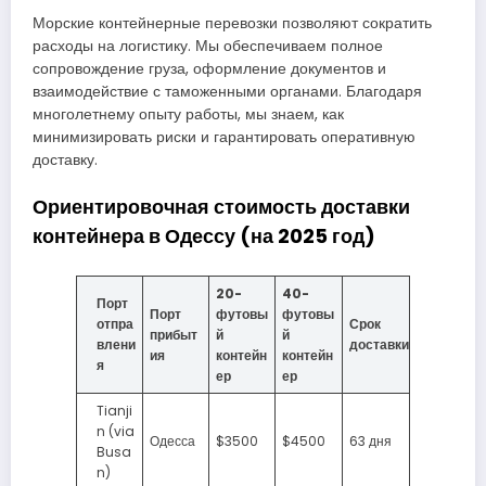
Морские контейнерные перевозки позволяют сократить
расходы на логистику. Мы обеспечиваем полное
сопровождение груза, оформление документов и
взаимодействие с таможенными органами. Благодаря
многолетнему опыту работы, мы знаем, как
минимизировать риски и гарантировать оперативную
доставку.
Ориентировочная стоимость доставки
контейнера в Одессу (на 2025 год)
20-
40-
Порт
Порт
футовы
футовы
отпра
Срок
прибыт
й
й
влени
доставки
ия
контейн
контейн
я
ер
ер
Tianji
n (via
Одесса
$3500
$4500
63 дня
Busa
n)