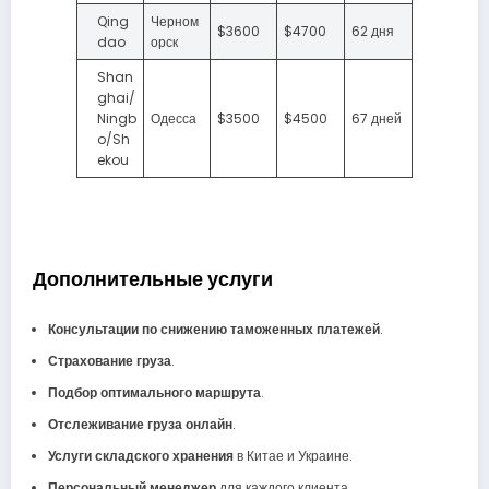
Qing
Черном
$3600
$4700
62 дня
dao
орск
Shan
ghai/
Ningb
Одесса
$3500
$4500
67 дней
o/Sh
ekou
Дополнительные услуги
Консультации по снижению таможенных платежей
.
Страхование груза
.
Подбор оптимального маршрута
.
Отслеживание груза онлайн
.
Услуги складского хранения
в Китае и Украине.
Персональный менеджер
для каждого клиента.