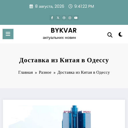
Перейти
8 августа, 2026
9:41:23 PM
к
содержимому
BYKVAR
актуальних новин
Доставка из Китая в Одессу
Главная
Разное
Доставка из Китая в Одессу