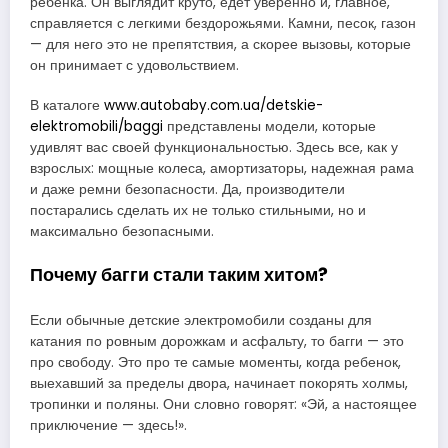
ребенка. Он выглядит круто, едет уверенно и, главное,
справляется с легкими бездорожьями. Камни, песок, газон
— для него это не препятствия, а скорее вызовы, которые
он принимает с удовольствием.
В каталоге
www.autobaby.com.ua/detskie-
elektromobili/baggi
представлены модели, которые
удивлят вас своей функциональностью. Здесь все, как у
взрослых: мощные колеса, амортизаторы, надежная рама
и даже ремни безопасности. Да, производители
постарались сделать их не только стильными, но и
максимально безопасными.
Почему багги стали таким хитом?
Если обычные детские электромобили созданы для
катания по ровным дорожкам и асфальту, то багги — это
про свободу. Это про те самые моменты, когда ребенок,
выехавший за пределы двора, начинает покорять холмы,
тропинки и поляны. Они словно говорят: «Эй, а настоящее
приключение — здесь!».