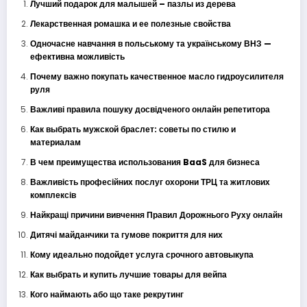
Лучший подарок для малышей – пазлы из дерева
Лекарственная ромашка и ее полезные свойства
Одночасне навчання в польському та українському ВНЗ —
ефективна можливість
Почему важно покупать качественное масло гидроусилителя
руля
Важливі правила пошуку досвідченого онлайн репетитора
Как выбрать мужской браслет: советы по стилю и
материалам
В чем преимущества использования BaaS для бизнеса
Важливість професійних послуг охорони ТРЦ та житлових
комплексів
Найкращі причини вивчення Правил Дорожнього Руху онлайн
Дитячі майданчики та гумове покриття для них
Кому идеально подойдет услуга срочного автовыкупа
Как выбрать и купить лучшие товары для вейпа
Кого наймають або що таке рекрутинг