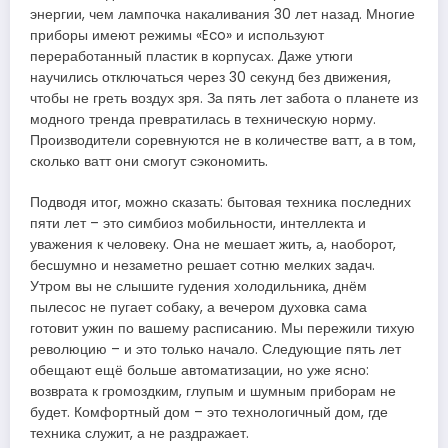
энергии, чем лампочка накаливания 30 лет назад. Многие
приборы имеют режимы «Eco» и используют
переработанный пластик в корпусах. Даже утюги
научились отключаться через 30 секунд без движения,
чтобы не греть воздух зря. За пять лет забота о планете из
модного тренда превратилась в техническую норму.
Производители соревнуются не в количестве ватт, а в том,
сколько ватт они смогут сэкономить.
Подводя итог, можно сказать: бытовая техника последних
пяти лет – это симбиоз мобильности, интеллекта и
уважения к человеку. Она не мешает жить, а, наоборот,
бесшумно и незаметно решает сотню мелких задач.
Утром вы не слышите гудения холодильника, днём
пылесос не пугает собаку, а вечером духовка сама
готовит ужин по вашему расписанию. Мы пережили тихую
революцию – и это только начало. Следующие пять лет
обещают ещё больше автоматизации, но уже ясно:
возврата к громоздким, глупым и шумным приборам не
будет. Комфортный дом – это технологичный дом, где
техника служит, а не раздражает.