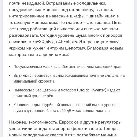
почти невидимой. Встраиваемые холодильники,
посудомоечные машины под столешницу, вытяжки,
интегрированные в навесные шкафы – дизайн ушёл в
тотальную минимализм. Но главное – это тишина. Пять
лет назад работающий пылесос или вытяжка мешали
разговаривать. Сегодня уровень шума многих приборов
снизился с 75-80 дБ до 45-55 дБ. Это разница между
«криком на кухне» и «тихим шепотом». Благодаря новым
материалам и аэродинамике:
Посудомоечные машины работают тише, чем капающий кран.
Вытяжки с периметрическим всасыванием почти не слышны на
минимальной скорости.
Пылесосы с бесщёточным мотором (Digital Inverter) издают
приятный гул, а не рёв.
Кондиционеры с турбиной новых поколений имеют уровень
шума внутреннего блока от 19 дБ – как шелест листьев.
Наконец, экологичность. Евросоюз и другие регуляторы
ужесточили стандарты энергоэффективности. Теперь
новый холодильник класса А+++ потребляет меньше