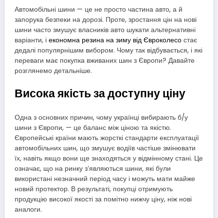
Автомобільні шини — це не просто частина авто, а й
запорука безпеки на дорозі. Проте, зростання цін на нові
шини часто змушує власників авто шукати альтернативні
варіанти, і
економна резина на зиму від Євроколесо
стає
дедалі популярнішим вибором. Чому так відбувається, і які
переваги має покупка вживаних шин з Європи? Давайте
розглянемо детальніше.
Висока якість за доступну ціну
Одна з основних причин, чому українці вибирають б/у
шини з Європи, — це баланс між ціною та якістю.
Європейські країни мають жорсткі стандарти експлуатації
автомобільних шин, що змушує водіїв частіше змінювати
їх, навіть якщо вони ще знаходяться у відмінному стані. Це
означає, що на ринку з’являються шини, які були
використані незначний період часу і можуть мати майже
новий протектор. В результаті, покупці отримують
продукцію високої якості за помітно нижчу ціну, ніж нові
аналоги.