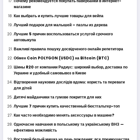
Почему рекомендуется покупать павербанки в интернет-
магазине
Как выбрать и купить лучшие товары для вейпа
Лучший подарок для малышей – пазлы из дерева
Лучшие 5 причин воспользоваться услугой срочного
автовыкупа
Важливі правила пошуку досвідченого онлайн репетитора
Обмен Coin POLYGON (USDC) на Bitcoin (BTC)
Шины R20 от компании Радиус: широкий выбор, доставка по
Украине и удобный самовывоз в Киеве
Відтворення наукових дослідів вдома: користь та переваги
для дітей
Дитячі майданчики та гумове покриття для них
Лучшие 7 причин купить качественный бюстгальтер-топ
Как часто необходимо менять аксессуары в машине?
Одночасне навчання в польському та українському ВНЗ —
ефективна можливість
Ростовой белый мишка на день рождения: все преимущества