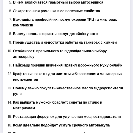
В чем заключается грамотный выбор автосервиса
Лекарственная ромашка и ее полезные свойства
Важливість професійних послуг охорони ТРЦ та житлових
комплексів
В чому полягає користь послуг детейлінгу авто
Преимущества и недостатки работы на танкерах с химией
Особливості правильного та відповідального вибору
автосервісу
Найкращі причини вивчення Правил Дорожнього Руху онлайн
Крафтовые пакеты для чистоты и безопасности маникюрных
инструментов
Почему важно покупать качественное масло гидроусилителя
руля
Как выбрать мужской браслет: советы по стилю и
материалам
Реставрация форсунок для улучшения мощности двигателя
Кому идеально подойдет услуга срочного автовыкупа