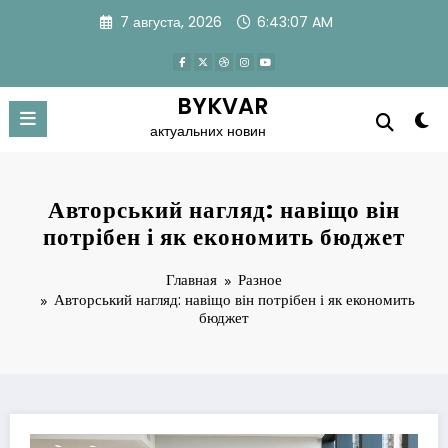
Перейти
7 августа, 2026
6:43:08 AM
к
содержимому
BYKVAR
актуальних новин
Авторський нагляд: навіщо він
потрібен і як економить бюджет
Главная
Разное
Авторський нагляд: навіщо він потрібен і як економить
бюджет