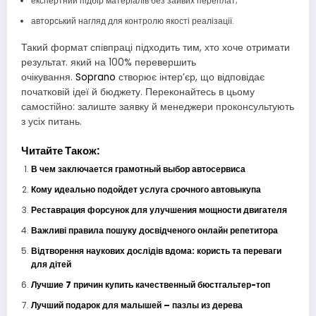
експертний підбір матеріалів без зайвих переплат;
авторський нагляд для контролю якості реалізації.
Такий формат співпраці підходить тим, хто хоче отримати
результат. який на 100% перевершить
очікування.
Soprano
створює інтер’єр, що відповідає
початковій ідеї й бюджету. Переконайтесь в цьому
самостійно: залиште заявку й менеджери проконсультують
з усіх питань.
Читайте Також:
В чем заключается грамотный выбор автосервиса
Кому идеально подойдет услуга срочного автовыкупа
Реставрация форсунок для улучшения мощности двигателя
Важливі правила пошуку досвідченого онлайн репетитора
Відтворення наукових дослідів вдома: користь та переваги
для дітей
Лучшие 7 причин купить качественный бюстгальтер-топ
Лучший подарок для малышей – пазлы из дерева