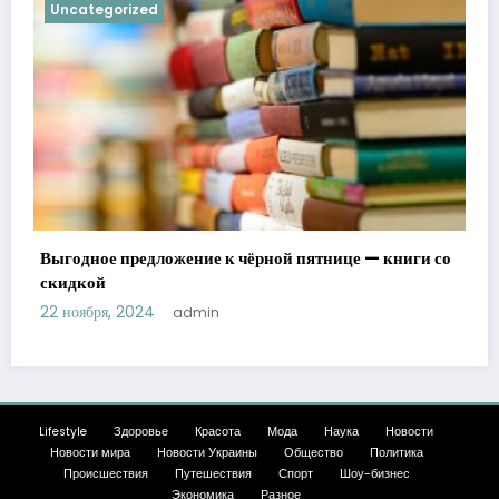
Uncategorized
Выгодное предложение к чёрной пятнице — книги со
скидкой
22 ноября, 2024
admin
Lifestyle
Здоровье
Красота
Мода
Наука
Новости
Новости мира
Новости Украины
Общество
Политика
Происшествия
Путешествия
Спорт
Шоу-бизнес
Экономика
Разное